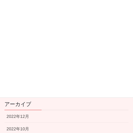
ゲーム・アニメ・漫画・工作
ベースフード(ベースブレッド)
健康食品
大阪
子育てに役立つ記事
新型コロナウイルス関連
看護師の転職
資産運用
アーカイブ
2022年12月
2022年10月