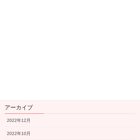
ベースフード(ベースブレッド)
健康食品
大阪
子育てに役立つ記事
新型コロナウイルス関連
看護師の転職
資産運用
アーカイブ
2022年12月
2022年10月