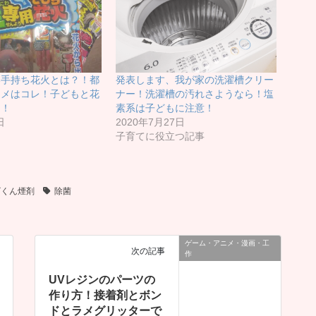
い手持ち花火とは？！都
発表します、我が家の洗濯槽クリー
スメはコレ！子どもと花
ナー！洗濯槽の汚れさようなら！塩
う！
素系は子どもに注意！
日
2020年7月27日
子育てに役立つ記事
ビくん煙剤
除菌
ゲーム・アニメ・漫画・工
次の記事
作
UVレジンのパーツの
作り方！接着剤とボン
ドとラメグリッターで