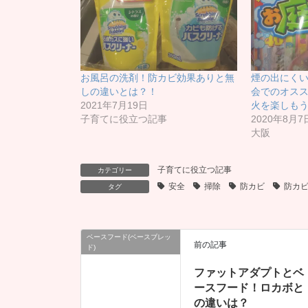
お風呂の洗剤！防カビ効果ありと無
煙の出にく
しの違いとは？！
会でのオス
2021年7月19日
火を楽しも
子育てに役立つ記事
2020年8月7
大阪
子育てに役立つ記事
カテゴリー
安全
掃除
防カビ
防カ
タグ
ベースフード(ベースブレッ
前の記事
ド)
ファットアダプトとベ
ースフード！ロカボと
の違いは？