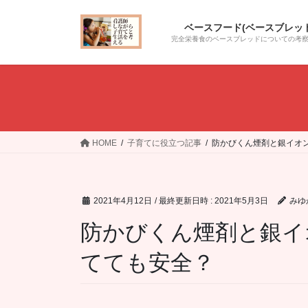
コ
ナ
ン
ビ
ベースフード(ベースブレッド
テ
ゲ
完全栄養食のベースブレッドについての考
ン
ー
ツ
シ
へ
ョ
ス
ン
キ
に
ッ
移
HOME
子育てに役立つ記事
防かびくん煙剤と銀イオ
プ
動
2021年4月12日
/ 最終更新日時 :
2021年5月3日
みゆ
防かびくん煙剤と銀イ
てても安全？